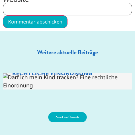
RÜCKBLICK AUF UNSEREN FACHTAG
Weitere aktuelle Beiträge
“VERNETZT UND VERLETZLICH –
KINDERRECHTE ALS KOMPASS FÜR
DARF ICH MEIN KIND TRACKEN? EINE
ABSCHIED UND DANK
DIE MEDIENBILDUNG”
RECHTLICHE EINORDNUNG
Zurück zur Übersicht