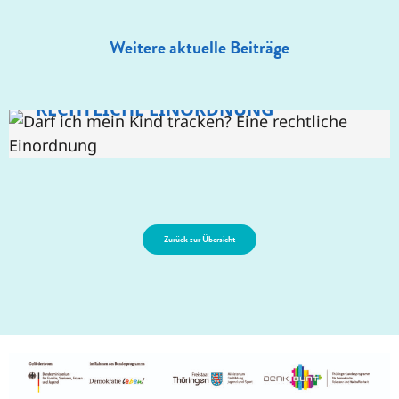
RÜCKBLICK AUF UNSEREN FACHTAG
Weitere aktuelle Beiträge
“VERNETZT UND VERLETZLICH –
KINDERRECHTE ALS KOMPASS FÜR
DARF ICH MEIN KIND TRACKEN? EINE
ABSCHIED UND DANK
DIE MEDIENBILDUNG”
RECHTLICHE EINORDNUNG
Zurück zur Übersicht