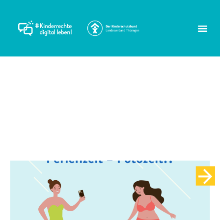
Schlagwort:
Kinderfotos
Checkliste Kinderfotos im
Netz