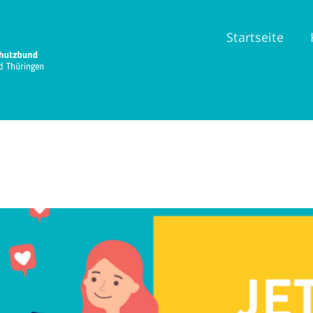
Startseite
räfte
ag “Kinderrechte & Medien”