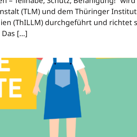
n – Teilhabe, Schutz, Befähigung!” wird
talt (TLM) und dem Thüringer Institut 
n (ThILLM) durchgeführt und richtet sic
. Das […]
ag “Kinderrechte & Medien”