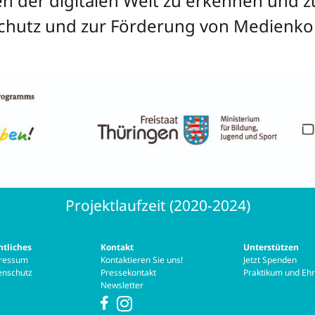
en der digitalen Welt zu erkennen und z
schutz und zur Förderung von Medienko
Projektlaufzeit (2020-2024)
htliches
Kontakt
Unterstützen
ressum
Kontaktieren Sie uns!
Jetzt Spenden
enschutz
Pressekontakt
Praktikum und Eh
Newsletter