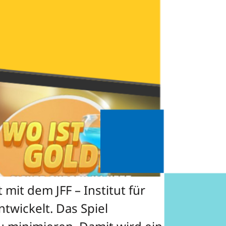
mit dem JFF – Institut für
twickelt. Das Spiel