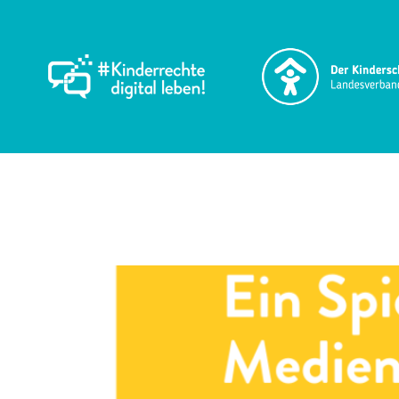
Schlagwort:
App
Spielerische Medienk