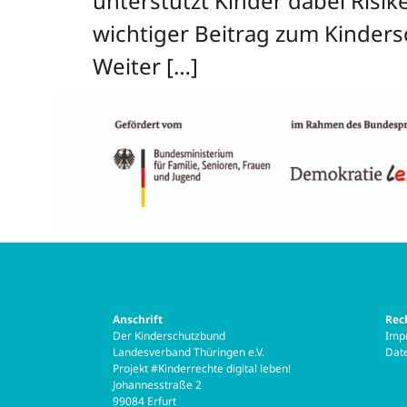
unterstützt Kinder dabei Risik
wichtiger Beitrag zum Kinder
Weiter […]
Anschrift
Rec
Der Kinderschutzbund
Imp
Landesverband Thüringen e.V.
Dat
Projekt #Kinderrechte digital leben!
Johannesstraße 2
99084 Erfurt