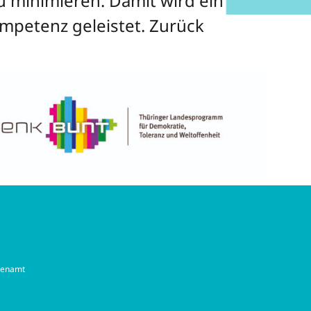
u minimieren. Damit wird ein
mpetenz geleistet. Zurück
renamt